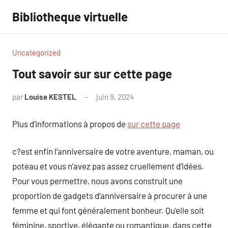
Aller
Bibliotheque virtuelle
au
contenu
Uncategorized
Tout savoir sur sur cette page
par
Louise KESTEL
juin 9, 2024
Aucun
commentaire
Plus d’informations à propos de
sur cette page
c?est enfin l’anniversaire de votre aventure, maman, ou
poteau et vous n’avez pas assez cruellement d’idées.
Pour vous permettre, nous avons construit une
proportion de gadgets d’anniversaire à procurer à une
femme et qui font généralement bonheur. Qu’elle soit
féminine, sportive, élégante ou romantique, dans cette