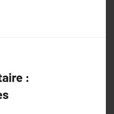
aire :
es