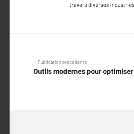
travers diverses industries
Navigation
Publication précédente
Outils modernes pour optimiser
de
l’article