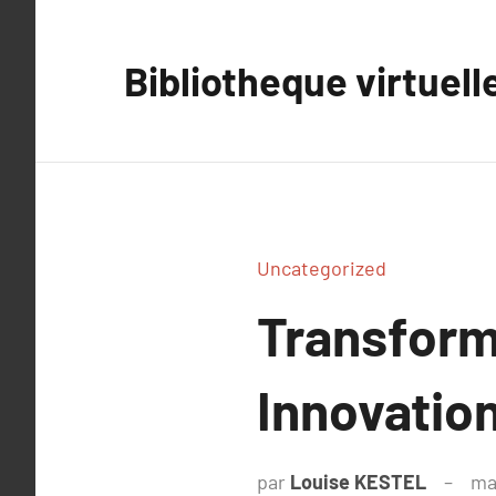
Aller
au
Bibliotheque virtuell
contenu
Uncategorized
Transforme
Innovation
par
Louise KESTEL
ma