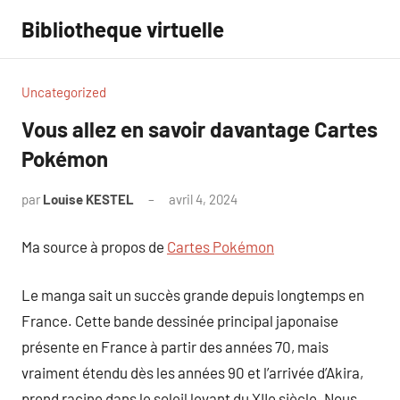
Aller
Bibliotheque virtuelle
au
contenu
Uncategorized
Vous allez en savoir davantage Cartes
Pokémon
par
Louise KESTEL
avril 4, 2024
Aucun
commentaire
Ma source à propos de
Cartes Pokémon
Le manga sait un succès grande depuis longtemps en
France. Cette bande dessinée principal japonaise
présente en France à partir des années 70, mais
vraiment étendu dès les années 90 et l’arrivée d’Akira,
prend racine dans le soleil levant du XIIe siècle. Nous