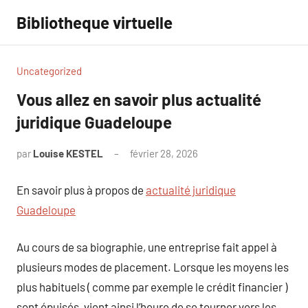
Aller
Bibliotheque virtuelle
au
contenu
Uncategorized
Vous allez en savoir plus actualité
juridique Guadeloupe
par
Louise KESTEL
février 28, 2026
Aucun
commentaire
En savoir plus à propos de
actualité juridique
Guadeloupe
Au cours de sa biographie, une entreprise fait appel à
plusieurs modes de placement. Lorsque les moyens les
plus habituels ( comme par exemple le crédit financier )
sont épuisés, vient ainsi l’heure de se tourner vers les