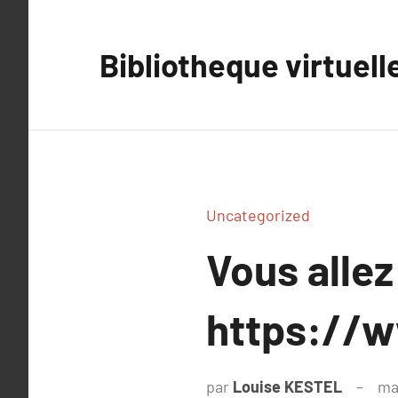
Aller
au
Bibliotheque virtuell
contenu
Uncategorized
Vous allez
https://w
par
Louise KESTEL
ma