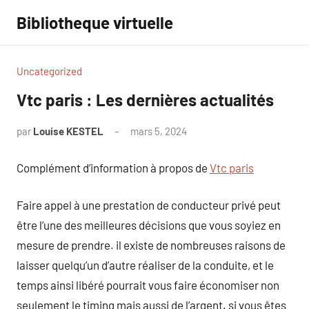
Aller
Bibliotheque virtuelle
au
contenu
Uncategorized
Vtc paris : Les dernières actualités
par
Louise KESTEL
mars 5, 2024
Aucun
commentaire
Complément d’information à propos de
Vtc paris
Faire appel à une prestation de conducteur privé peut
être l’une des meilleures décisions que vous soyiez en
mesure de prendre. il existe de nombreuses raisons de
laisser quelqu’un d’autre réaliser de la conduite, et le
temps ainsi libéré pourrait vous faire économiser non
seulement le timing mais aussi de l’argent. si vous êtes