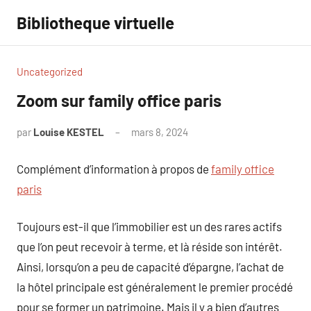
Aller
Bibliotheque virtuelle
au
contenu
Uncategorized
Zoom sur family office paris
par
Louise KESTEL
mars 8, 2024
Aucun
commentaire
Complément d’information à propos de
family office
paris
Toujours est-il que l’immobilier est un des rares actifs
que l’on peut recevoir à terme, et là réside son intérêt.
Ainsi, lorsqu’on a peu de capacité d’épargne, l’achat de
la hôtel principale est généralement le premier procédé
pour se former un patrimoine. Mais il y a bien d’autres