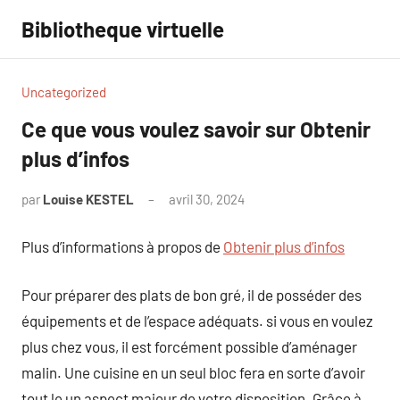
Aller
Bibliotheque virtuelle
au
contenu
Uncategorized
Ce que vous voulez savoir sur Obtenir
plus d’infos
par
Louise KESTEL
avril 30, 2024
Aucun
commentaire
Plus d’informations à propos de
Obtenir plus d’infos
Pour préparer des plats de bon gré, il de posséder des
équipements et de l’espace adéquats. si vous en voulez
plus chez vous, il est forcément possible d’aménager
malin. Une cuisine en un seul bloc fera en sorte d’avoir
tout le un aspect majeur de votre disposition. Grâce à