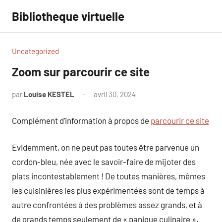
Aller
Bibliotheque virtuelle
au
contenu
Uncategorized
Zoom sur parcourir ce site
par
Louise KESTEL
avril 30, 2024
Aucun
commentaire
Complément d’information à propos de
parcourir ce site
Evidemment, on ne peut pas toutes être parvenue un
cordon-bleu, née avec le savoir-faire de mijoter des
plats incontestablement ! De toutes manières, mêmes
les cuisinières les plus expérimentées sont de temps à
autre confrontées à des problèmes assez grands, et à
de grands temps seulement de « panique culinaire ».