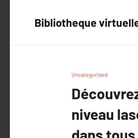
Aller
au
Bibliotheque virtuell
contenu
Uncategorized
Découvrez 
niveau las
dans tous 