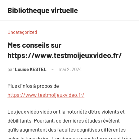
Aller
Bibliotheque virtuelle
au
contenu
Uncategorized
Mes conseils sur
https://www.testmoijeuxvideo.fr/
par
Louise KESTEL
mai 2, 2024
Aucun
commentaire
Plus d’infos à propos de
https://www.testmoijeuxvideo.fr/
Les jeux vidéo vidéo ont la notoriété d’être violents et
débilitants. Pourtant, de dernières études révèlent
qu’ils augmentent des facultés cognitives différentes
selon le type de jeu. Les dangers pour la forme sont très