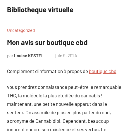
Aller
Bibliotheque virtuelle
au
contenu
Uncategorized
Mon avis sur boutique cbd
par
Louise KESTEL
juin 9, 2024
Aucun
commentaire
Complément d’information à propos de
boutique cbd
vous prendrez connaissance peut-être le remarquable
THC, la molécule la plus étudiée du cannabis !
maintenant, une petite nouvelle apparut dans le
secteur. On assimile de plus en plus parler du cbd,
acronyme de Cannabidiol. Cependant, beaucoup
ignorent encore son existence et ses vertus. Le