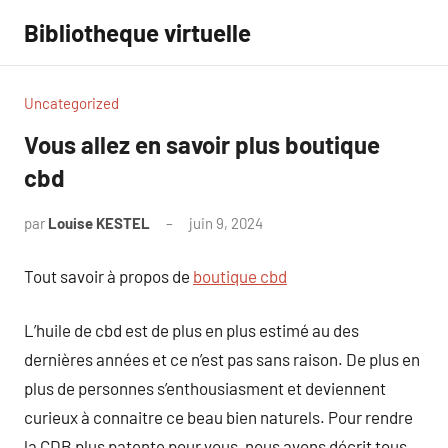
Aller
Bibliotheque virtuelle
au
contenu
Uncategorized
Vous allez en savoir plus boutique
cbd
par
Louise KESTEL
juin 9, 2024
Aucun
commentaire
Tout savoir à propos de
boutique cbd
L’huile de cbd est de plus en plus estimé au des
dernières années et ce n’est pas sans raison. De plus en
plus de personnes s’enthousiasment et deviennent
curieux à connaitre ce beau bien naturels. Pour rendre
la CDB plus patente pour vous, nous avons décrit tous